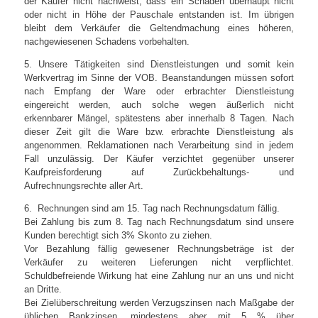
der Käufer nicht nachweist, dass ein Schaden überhaupt nicht
oder nicht in Höhe der Pauschale entstanden ist. Im übrigen
bleibt dem Verkäufer die Geltendmachung eines höheren,
nachgewiesenen Schadens vorbehalten.
5. Unsere Tätigkeiten sind Dienstleistungen und somit kein
Werkvertrag im Sinne der VOB. Beanstandungen müssen sofort
nach Empfang der Ware oder erbrachter Dienstleistung
eingereicht werden, auch solche wegen äußerlich nicht
erkennbarer Mängel, spätestens aber innerhalb 8 Tagen. Nach
dieser Zeit gilt die Ware bzw. erbrachte Dienstleistung als
angenommen. Reklamationen nach Verarbeitung sind in jedem
Fall unzulässig. Der Käufer verzichtet gegenüber unserer
Kaufpreisforderung auf Zurückbehaltungs- und
Aufrechnungsrechte aller Art.
6. Rechnungen sind am 15. Tag nach Rechnungsdatum fällig.
Bei Zahlung bis zum 8. Tag nach Rechnungsdatum sind unsere
Kunden berechtigt sich 3% Skonto zu ziehen.
Vor Bezahlung fällig gewesener Rechnungsbeträge ist der
Verkäufer zu weiteren Lieferungen nicht verpflichtet.
Schuldbefreiende Wirkung hat eine Zahlung nur an uns und nicht
an Dritte.
Bei Zielüberschreitung werden Verzugszinsen nach Maßgabe der
üblichen Bankzinsen, mindestens aber mit 5 % über