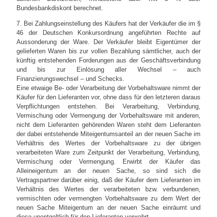
Bundesbankdiskont berechnet.
7. Bei Zahlungseinstellung des Käufers hat der Verkäufer die im §
46 der Deutschen Konkursordnung angeführten Rechte auf
Aussonderung der Ware. Der Verkäufer bleibt Eigentümer der
gelieferten Waren bis zur vollen Bezahlung sämtlicher, auch der
künftig entstehenden Forderungen aus der Geschäftsverbindung
und bis zur Einlösung aller Wechsel – auch
Finanzierungswechsel – und Schecks.
Eine etwaige Be- oder Verarbeitung der Vorbehaltsware nimmt der
Käufer für den Lieferanten vor, ohne dass für den letzteren daraus
Verpflichtungen entstehen. Bei Verarbeitung, Verbindung,
Vermischung oder Vermengung der Vorbehaltsware mit anderen,
nicht dem Lieferanten gehörenden Waren steht dem Lieferanten
der dabei entstehende Miteigentumsanteil an der neuen Sache im
Verhältnis des Wertes der Vorbehaltsware zu der übrigen
verarbeiteten Ware zum Zeitpunkt der Verarbeitung, Verbindung,
Vermischung oder Vermengung. Erwirbt der Käufer das
Alleineigentum an der neuen Sache, so sind sich die
Vertragspartner darüber einig, daß der Käufer dem Lieferanten im
Verhältnis des Wertes der verarbeiteten bzw. verbundenen,
vermischten oder vermengten Vorbehaltsware zu dem Wert der
neuen Sache Miteigentum an der neuen Sache einräumt und
diese unentgeltlich für den Lieferanten verwahrt.